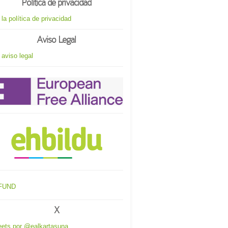
Política de privacidad
 la política de privacidad
Aviso Legal
 aviso legal
X
ets por @ealkartasuna