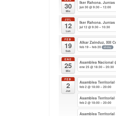
Iker Rahona. Juntas
30
jun 30 @ 9:30 – 12:00
Mie
JUL
Iker Rahona. Juntas
12
jul 12 @ 9:30 – 10:30
Lun
FEB
Alkar Zainduz, XIII 
19
feb 19 – feb 20
all-day
Sab
ENE
Asamblea Nacional
25
ene 25 @ 18:30 – 20:30
Mie
FEB
Asamblea Territorial
2
feb 2 @ 18:00 – 20:00
Jue
Asamblea Territoria
feb 2 @ 18:00 – 20:00
Asamblea Territoria