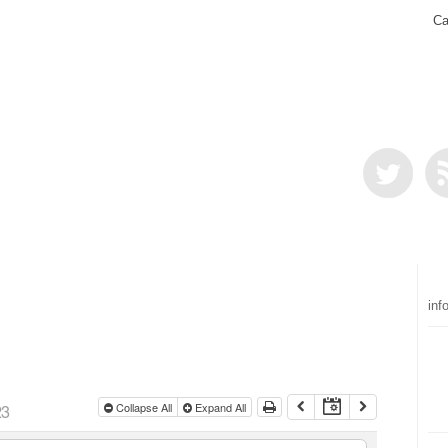
Ca
inf
23
Collapse All
Expand All