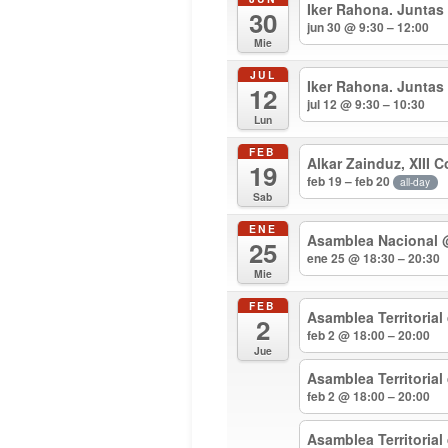
Iker Rahona. Juntas
30
jun 30 @ 9:30 – 12:00
Mie
JUL
Iker Rahona. Juntas
12
jul 12 @ 9:30 – 10:30
Lun
FEB
Alkar Zainduz, XIII 
19
feb 19 – feb 20
all-day
Sab
ENE
Asamblea Nacional
25
ene 25 @ 18:30 – 20:30
Mie
FEB
Asamblea Territorial
2
feb 2 @ 18:00 – 20:00
Jue
Asamblea Territoria
feb 2 @ 18:00 – 20:00
Asamblea Territoria