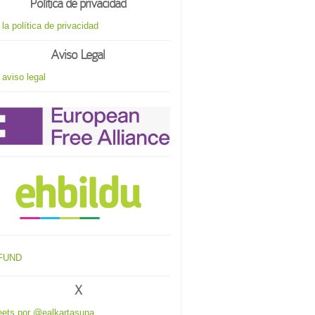
Política de privacidad
 la política de privacidad
Aviso Legal
 aviso legal
X
ets por @ealkartasuna