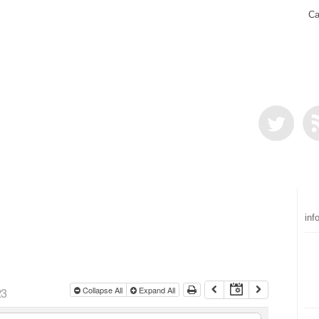
Ca
inf
23
Collapse All
Expand All