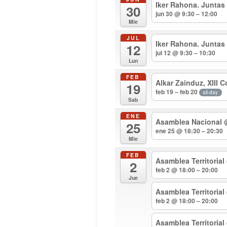
Iker Rahona. Juntas
30
jun 30 @ 9:30 – 12:00
Mie
JUL
Iker Rahona. Juntas
12
jul 12 @ 9:30 – 10:30
Lun
FEB
Alkar Zainduz, XIII 
19
feb 19 – feb 20
all-day
Sab
ENE
Asamblea Nacional
25
ene 25 @ 18:30 – 20:30
Mie
FEB
Asamblea Territorial
2
feb 2 @ 18:00 – 20:00
Jue
Asamblea Territoria
feb 2 @ 18:00 – 20:00
Asamblea Territoria