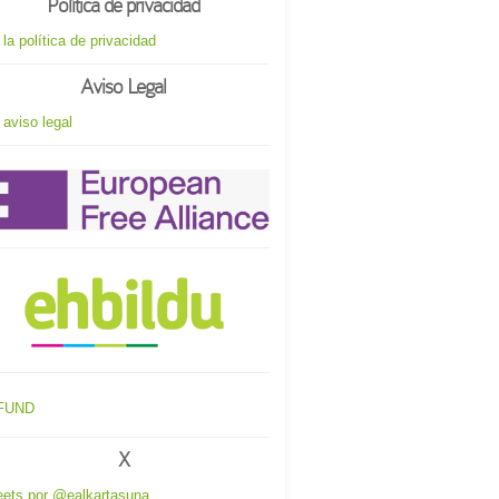
Política de privacidad
 la política de privacidad
Aviso Legal
 aviso legal
X
ets por @ealkartasuna