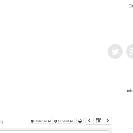
Ca
inf
23
Collapse All
Expand All