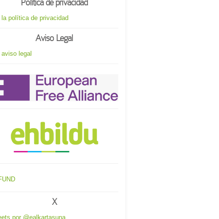
Política de privacidad
 la política de privacidad
Aviso Legal
 aviso legal
X
ets por @ealkartasuna