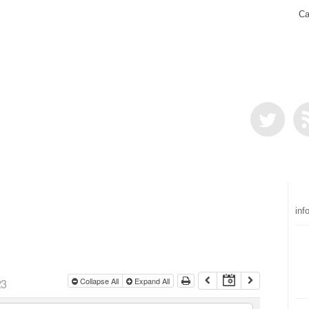
Ca
inf
23
Collapse All
Expand All