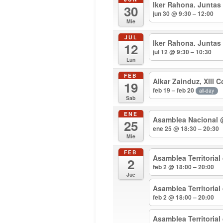
Iker Rahona. Juntas
30
jun 30 @ 9:30 – 12:00
Mie
JUL
Iker Rahona. Juntas
12
jul 12 @ 9:30 – 10:30
Lun
FEB
Alkar Zainduz, XIII 
19
feb 19 – feb 20
all-day
Sab
ENE
Asamblea Nacional
25
ene 25 @ 18:30 – 20:30
Mie
FEB
Asamblea Territorial
2
feb 2 @ 18:00 – 20:00
Jue
Asamblea Territoria
feb 2 @ 18:00 – 20:00
Asamblea Territoria