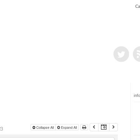
Ca
inf
23
Collapse All
Expand All