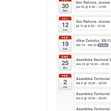
Iker Rahona. Juntas
30
jun 30 @ 9:30 – 12:00
Mie
JUL
Iker Rahona. Juntas
12
jul 12 @ 9:30 – 10:30
Lun
FEB
Alkar Zainduz, XIII 
19
feb 19 – feb 20
all-day
Sab
ENE
Asamblea Nacional
25
ene 25 @ 18:30 – 20:30
Mie
FEB
Asamblea Territorial
2
feb 2 @ 18:00 – 20:00
Jue
Asamblea Territoria
feb 2 @ 18:00 – 20:00
Asamblea Territoria