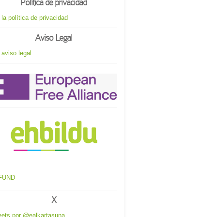
Política de privacidad
 la política de privacidad
Aviso Legal
 aviso legal
X
ets por @ealkartasuna