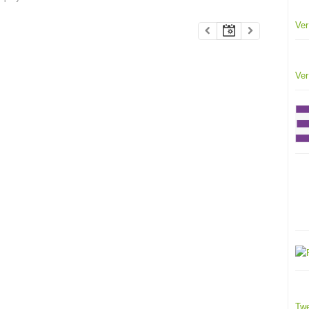
Ver
Ver
Twe