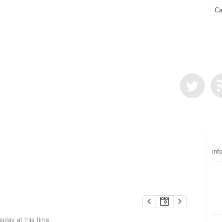
Ca
inf
play at this time.