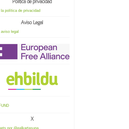
Política de privacidad
 la política de privacidad
Aviso Legal
 aviso legal
X
ets por @ealkartasuna