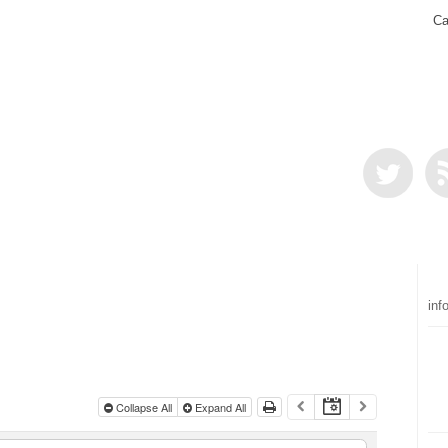
Ca
inf
Collapse All
Expand All