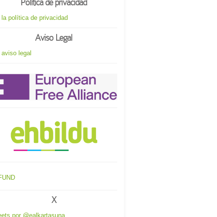
Política de privacidad
 la política de privacidad
Aviso Legal
 aviso legal
X
ets por @ealkartasuna