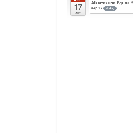
Alkartasuna Eguna 
17
sep 17
all-day
Dom