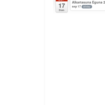
Alkartasuna Eguna 
17
sep 17
all-day
Dom