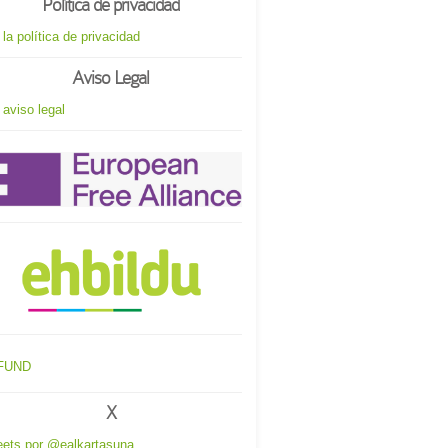
Política de privacidad
 la política de privacidad
Aviso Legal
 aviso legal
X
ets por @ealkartasuna