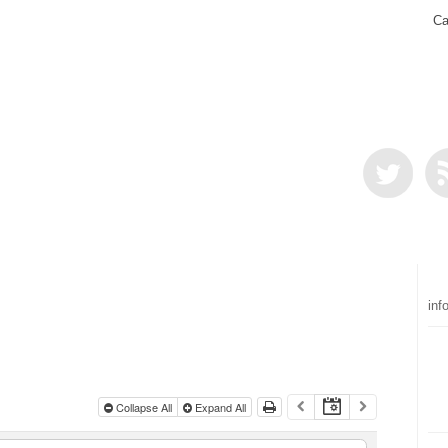
Ca
inf
Collapse All
Expand All