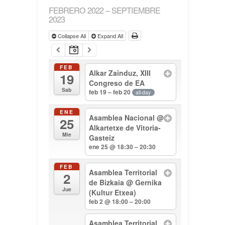
FEBRERO 2022 – SEPTIEMBRE
2023
Collapse All
Expand All
FEB
Alkar Zainduz, XIII
19
Congreso de EA
Sab
feb 19 – feb 20
all-day
ENE
Asamblea Nacional
@
25
Alkartetxe de Vitoria-
Mie
Gasteiz
ene 25 @ 18:30 – 20:30
FEB
Asamblea Territorial
2
de Bizkaia
@ Gernika
Jue
(Kultur Etxea)
feb 2 @ 18:00 – 20:00
Asamblea Territorial