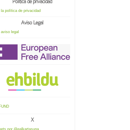
Política de privacidad
 la política de privacidad
Aviso Legal
 aviso legal
X
ets por @ealkartasuna