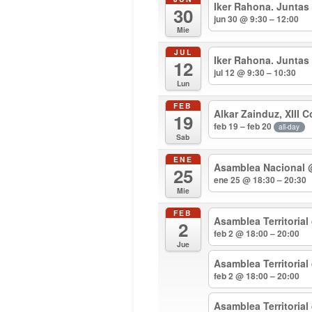
Iker Rahona. Juntas
30
jun 30 @ 9:30 – 12:00
Mie
JUL
Iker Rahona. Juntas
12
jul 12 @ 9:30 – 10:30
Lun
FEB
Alkar Zainduz, XIII 
19
feb 19 – feb 20
all-day
Sab
ENE
Asamblea Nacional
25
ene 25 @ 18:30 – 20:30
Mie
FEB
Asamblea Territorial
2
feb 2 @ 18:00 – 20:00
Jue
Asamblea Territoria
feb 2 @ 18:00 – 20:00
Asamblea Territoria