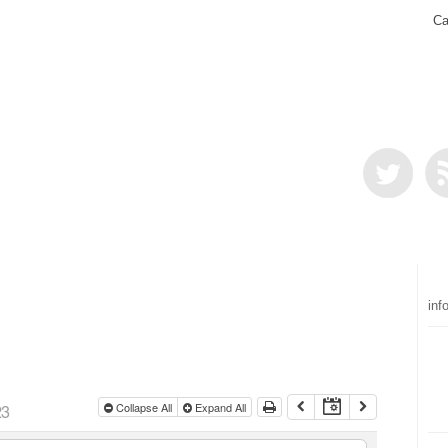
Ca
inf
23
Collapse All
Expand All