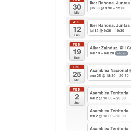
Iker Rahona. Juntas
30
jun 30 @ 9:30 – 12:00
Mie
JUL
Iker Rahona. Juntas
12
jul 12 @ 9:30 – 10:30
Lun
FEB
Alkar Zainduz, XIII 
19
feb 19 – feb 20
all-day
Sab
ENE
Asamblea Nacional
25
ene 25 @ 18:30 – 20:30
Mie
FEB
Asamblea Territorial
2
feb 2 @ 18:00 – 20:00
Jue
Asamblea Territoria
feb 2 @ 18:00 – 20:00
Asamblea Territoria