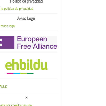
Política de privacidad
 la política de privacidad
Aviso Legal
 aviso legal
X
ets por @ealkartasuna