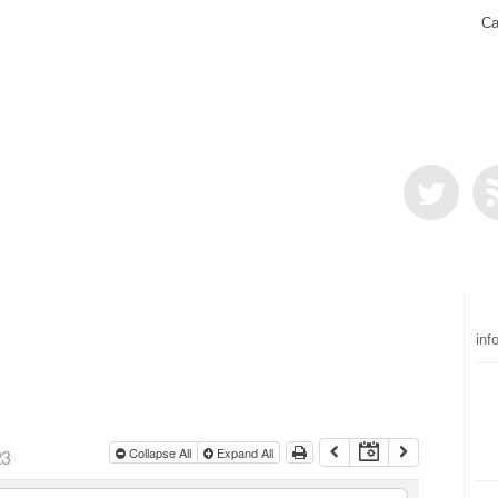
Ca
inf
23
Collapse All
Expand All