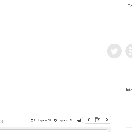
Ca
inf
23
Collapse All
Expand All