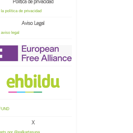
Política de privacidad
 la política de privacidad
Aviso Legal
 aviso legal
X
ets por @ealkartasuna