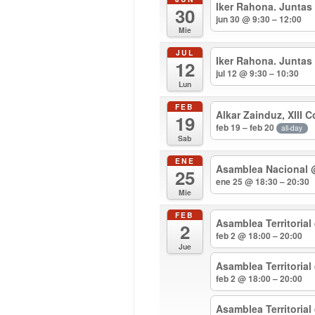
Iker Rahona. Juntas
30
jun 30 @ 9:30 – 12:00
Mie
JUL
Iker Rahona. Juntas
12
jul 12 @ 9:30 – 10:30
Lun
FEB
Alkar Zainduz, XIII 
19
feb 19 – feb 20
all-day
Sab
ENE
Asamblea Nacional
25
ene 25 @ 18:30 – 20:30
Mie
FEB
Asamblea Territorial
2
feb 2 @ 18:00 – 20:00
Jue
Asamblea Territoria
feb 2 @ 18:00 – 20:00
Asamblea Territoria